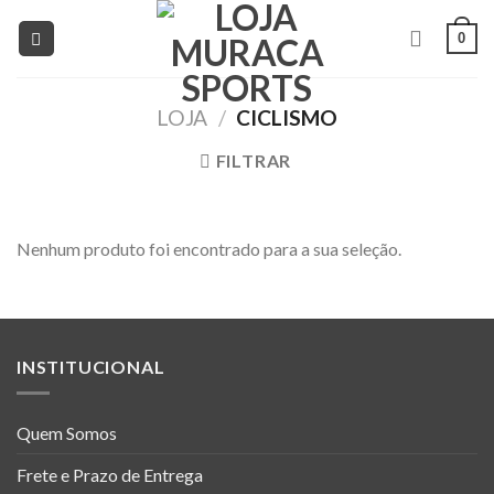
Skip
0
to
content
LOJA
/
CICLISMO
FILTRAR
Nenhum produto foi encontrado para a sua seleção.
INSTITUCIONAL
Quem Somos
Frete e Prazo de Entrega