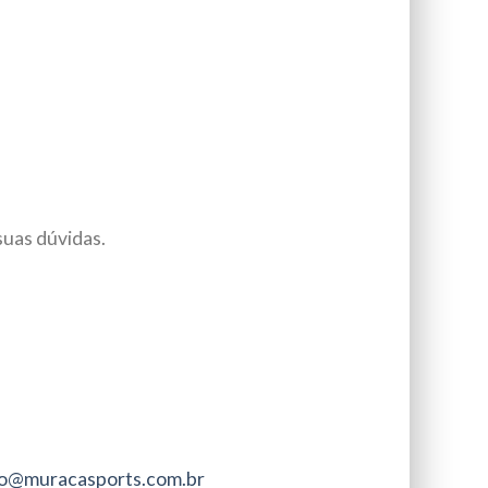
suas dúvidas.
o@muracasports.com.br