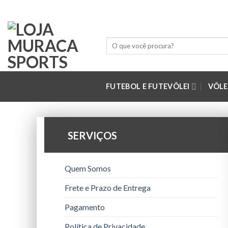
Skip
to
content
Pesquisar
por:
FUTEBOL E FUTEVÔLEI
VÔLE
SERVIÇOS
Quem Somos
Frete e Prazo de Entrega
Pagamento
Política de Privacidade