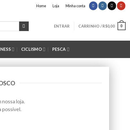
Home
Loja
Minha conta
0
ENTRAR
CARRINHO /
R$
0,00
TNESS
CICLISMO
PESCA
NOSCO
 nossa loja.
 possível.